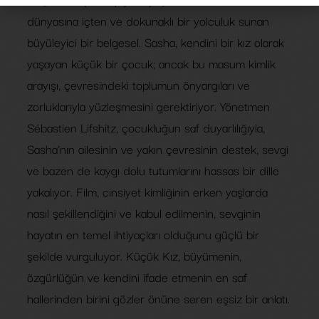
dünyasına içten ve dokunaklı bir yolculuk sunan
büyüleyici bir belgesel. Sasha, kendini bir kız olarak
yaşayan küçük bir çocuk; ancak bu masum kimlik
arayışı, çevresindeki toplumun önyargıları ve
zorluklarıyla yüzleşmesini gerektiriyor. Yönetmen
Sébastien Lifshitz, çocukluğun saf duyarlılığıyla,
Sasha’nın ailesinin ve yakın çevresinin destek, sevgi
ve bazen de kaygı dolu tutumlarını hassas bir dille
yakalıyor. Film, cinsiyet kimliğinin erken yaşlarda
nasıl şekillendiğini ve kabul edilmenin, sevginin
hayatın en temel ihtiyaçları olduğunu güçlü bir
şekilde vurguluyor. Küçük Kız, büyümenin,
özgürlüğün ve kendini ifade etmenin en saf
hallerinden birini gözler önüne seren eşsiz bir anlatı.