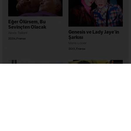
Eğer Ölürsem, Bu
Sevinçten Olacak
Genesis ve Lady Jaye’in
Alexis Taillant
Şarkısı
2024
,
Fransa
Marie Losier
2011
,
Fransa
Les invisibles
Sébastien Lifshitz
Yasaklı Sözler
2012
,
Fransa
Cynthia Arra
,
Mélissa Arra
2007
,
Fransa